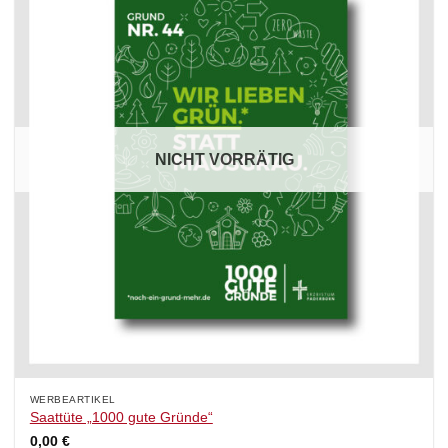
NICHT VORRÄTIG
WERBEARTIKEL
Saattüte „1000 gute Gründe“
0,00
€