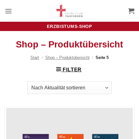
Zum
Inhalt
springen
ERZBISTUMS-SHOP
Shop – Produktübersicht
Start
/
Shop – Produktübersicht
/
Seite 5
FILTER