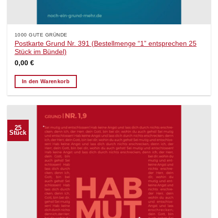
1000 GUTE GRÜNDE
Postkarte Grund Nr. 391 (Bestellmenge “1” entsprechen 25
Stück im Bündel)
0,00
€
In den Warenkorb
25
Stück