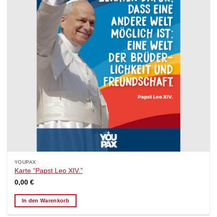
YOUPAX
Karte “Papst Leo XIV.”
0,00
€
In den Warenkorb