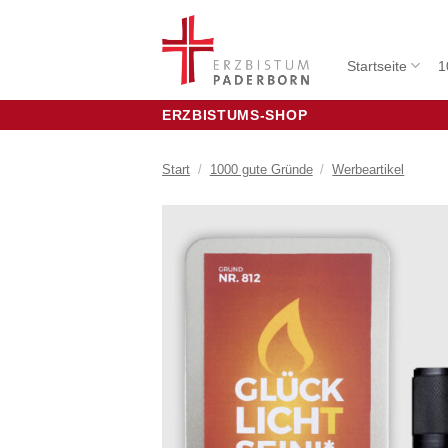
Zum
Inhalt
springen
Startseite
1
ERZBISTUMS-SHOP
Start
/
1000 gute Gründe
/
Werbeartikel