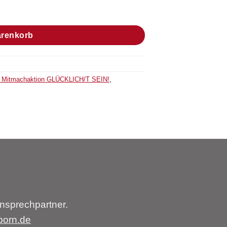
arenkorb
– Mitmachaktion GLÜCKLICH/T SEIN!
,
nsprechpartner.
born.de