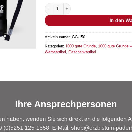
Taschenlampe Menge
In den W
Artikelnummer:
GG-150
Kategorien:
1000 gute Gründe
,
1000 gute Gründe 
Werbeartikel
,
Geschenkartikel
Ihre Ansprechpersonen
n haben, wenden Sie sich direkt an die folgenden A
49 (0)5251 125-1558, E-Mail:
shop@erzbistum-pader