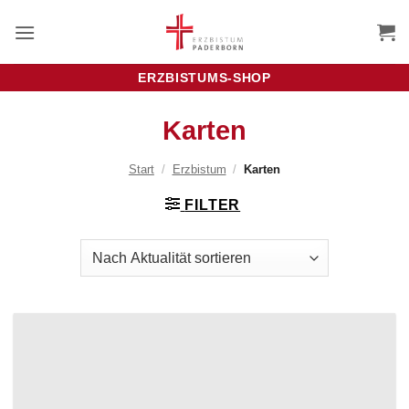
Zum
Inhalt
springen
ERZBISTUMS-SHOP
Karten
Start
/
Erzbistum
/
Karten
FILTER