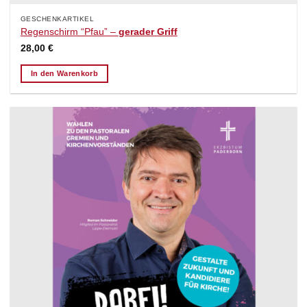
GESCHENKARTIKEL
Regenschirm “Pfau” –
gerader Griff
28,00
€
In den Warenkorb