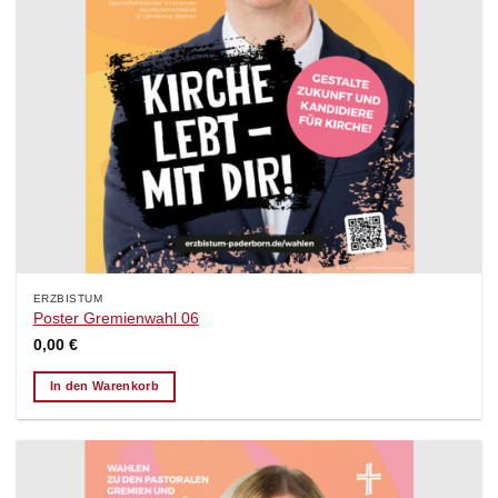
ERZBISTUM
Poster Gremienwahl 06
0,00
€
In den Warenkorb