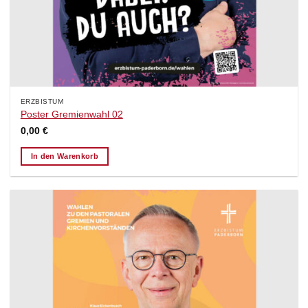
ERZBISTUM
Poster Gremienwahl 02
0,00
€
In den Warenkorb