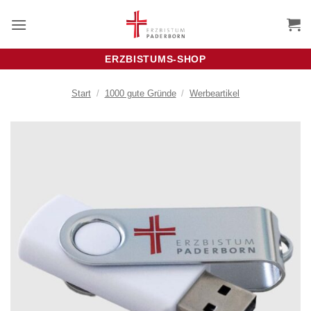
Zum
Inhalt
springen
ERZBISTUMS-SHOP
Start
/
1000 gute Gründe
/
Werbeartikel