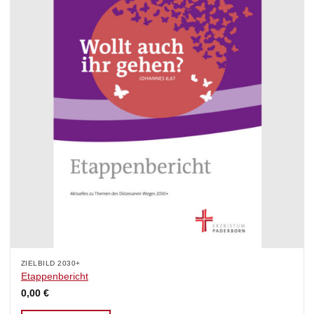
ZIELBILD 2030+
Etappenbericht
0,00
€