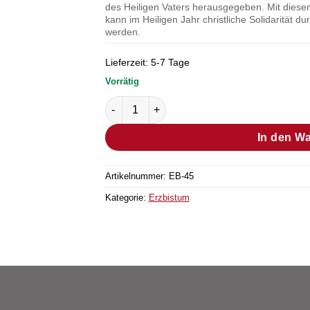
des Heiligen Vaters herausgegeben. Mit diesem
kann im Heiligen Jahr christliche Solidarität du
werden.
Lieferzeit:
5-7 Tage
Vorrätig
Gebetsanliegen des Heiligen Vaters 2026 
In den W
Artikelnummer:
EB-45
Kategorie:
Erzbistum