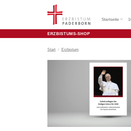
Zum
Inhalt
springen
Startseite
1
ERZBISTUMS-SHOP
Start
/
Erzbistum