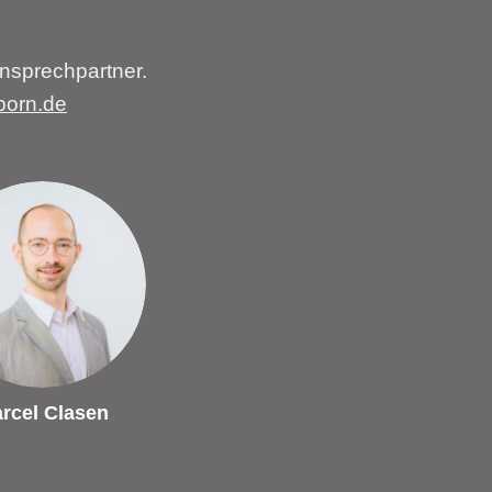
nsprechpartner.
born.de
rcel Clasen