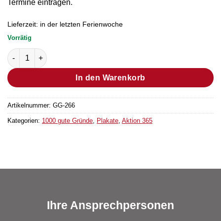
Termine eintragen.
Lieferzeit:
in der letzten Ferienwoche
Vorrätig
Schuljahreskalender „1000 gute Gründe“ Menge
In den Warenkorb
Artikelnummer:
GG-266
Kategorien:
1000 gute Gründe
,
Plakate
,
Aktion 365
Ihre Ansprechpersonen