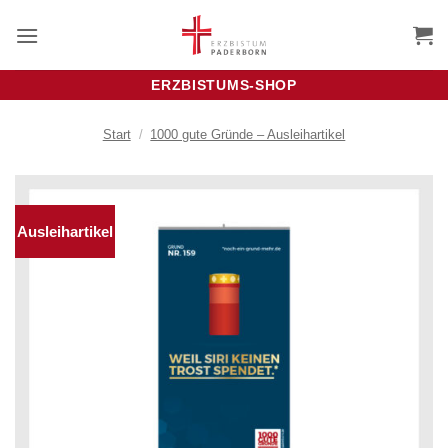
Zum
Inhalt
springen
ERZBISTUMS-SHOP
Start
/
1000 gute Gründe – Ausleihartikel
Ausleihartikel