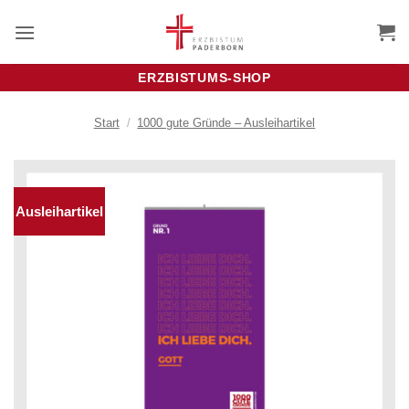
Zum
Inhalt
springen
ERZBISTUMS-SHOP
Start
/
1000 gute Gründe – Ausleihartikel
Ausleihartikel