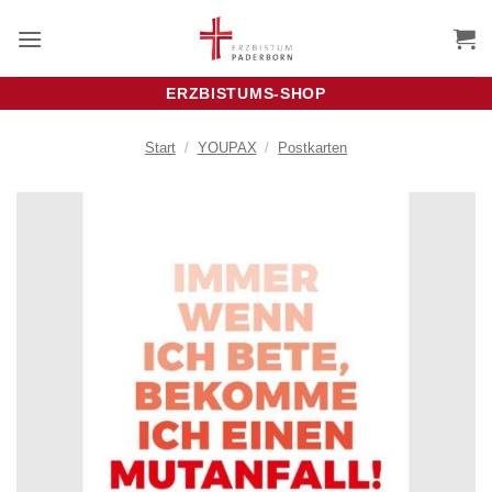
Zum
Inhalt
springen
ERZBISTUMS-SHOP
Start
/
YOUPAX
/
Postkarten