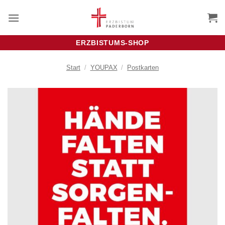
Zum
Inhalt
springen
ERZBISTUMS-SHOP
Start
/
YOUPAX
/
Postkarten