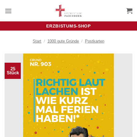
Zum
Inhalt
springen
ERZBISTUMS-SHOP
Start
/
1000 gute Gründe
/
Postkarten
25
Stück