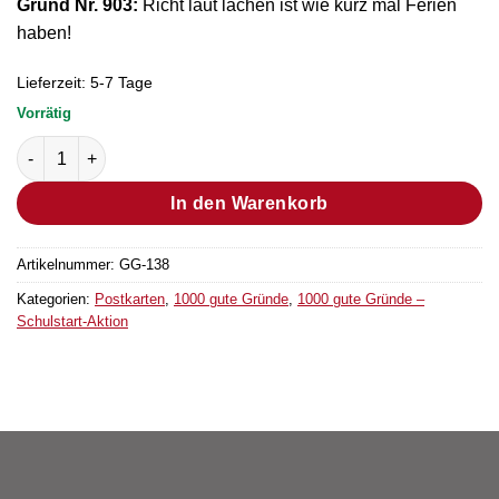
Grund Nr. 903:
Richt laut lachen ist wie kurz mal Ferien
haben!
Lieferzeit:
5-7 Tage
Vorrätig
Postkarte Grund Nr. 903 (Bestellmenge "1" entsprechen 25 Stü
In den Warenkorb
Artikelnummer:
GG-138
Kategorien:
Postkarten
,
1000 gute Gründe
,
1000 gute Gründe –
Schulstart-Aktion