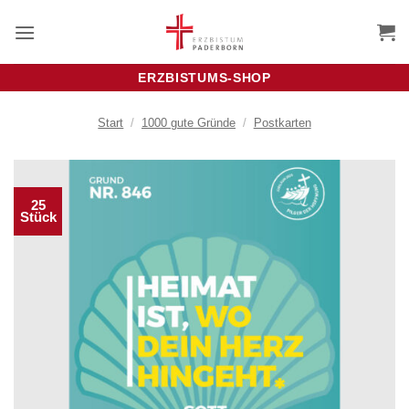
Zum
Inhalt
springen
ERZBISTUMS-SHOP
Start
/
1000 gute Gründe
/
Postkarten
25
Stück