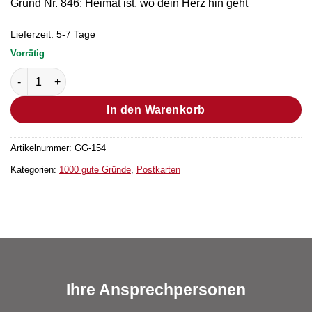
Grund Nr. 846: Heimat ist, wo dein Herz hin geht
Lieferzeit:
5-7 Tage
Vorrätig
Postkarte Grund Nr. 846 (Bestellmenge "1" entsprechen 25 Stü
In den Warenkorb
Artikelnummer:
GG-154
Kategorien:
1000 gute Gründe
,
Postkarten
Ihre Ansprechpersonen