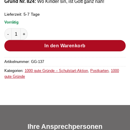
Grund Nr. 824:
Wo Kinder sin, ist Gott ganz nah!
Lieferzeit:
5-7 Tage
Vorrätig
Postkarte Grund Nr. 824 (Bestellmenge "1" entsprechen 25 Stü
In den Warenkorb
Artikelnummer:
GG-137
Kategorien:
1000 gute Gründe – Schulstart-Aktion
,
Postkarten
,
1000
gute Gründe
Ihre Ansprechpersonen