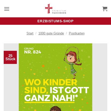
Zum
Inhalt
springen
ERZBISTUMS-SHOP
Start
/
1000 gute Gründe
/
Postkarten
25
Stück