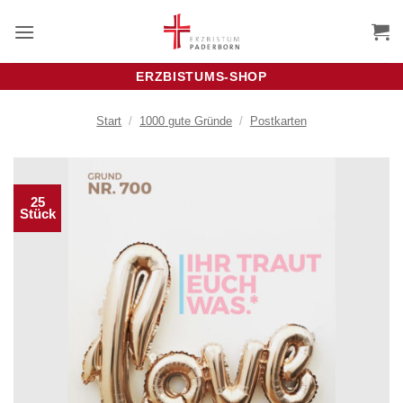
Zum
Inhalt
springen
ERZBISTUMS-SHOP
Start
/
1000 gute Gründe
/
Postkarten
25
Stück