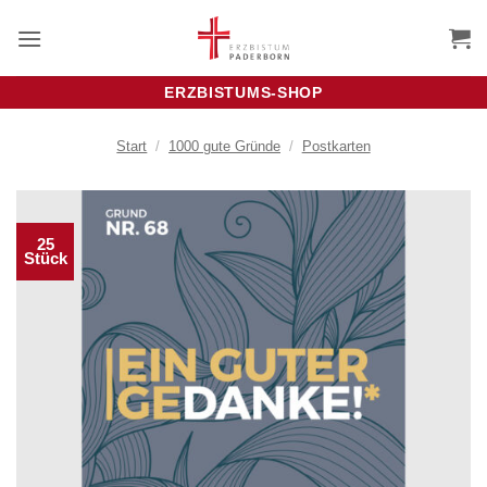
Zum
Inhalt
springen
ERZBISTUMS-SHOP
Start
/
1000 gute Gründe
/
Postkarten
25
Stück