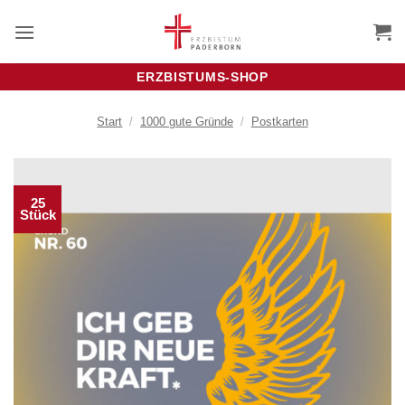
Zum
Inhalt
springen
ERZBISTUMS-SHOP
Start
/
1000 gute Gründe
/
Postkarten
25
Stück