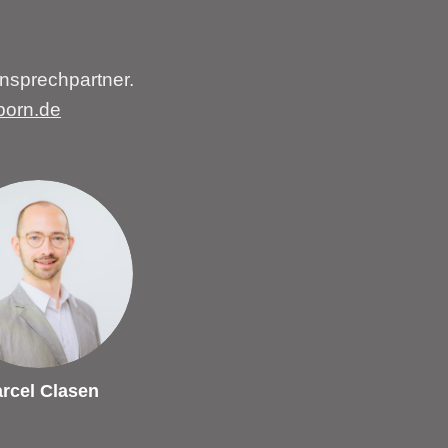
nsprechpartner.
born.de
rcel Clasen