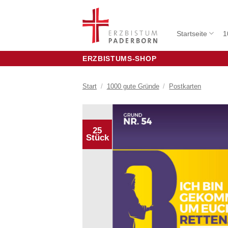
Zum
Inhalt
springen
Startseite
1
ERZBISTUMS-SHOP
Start
/
1000 gute Gründe
/
Postkarten
25
Stück