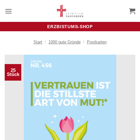
Zum
Inhalt
springen
ERZBISTUMS-SHOP
Start
/
1000 gute Gründe
/
Postkarten
25
Stück