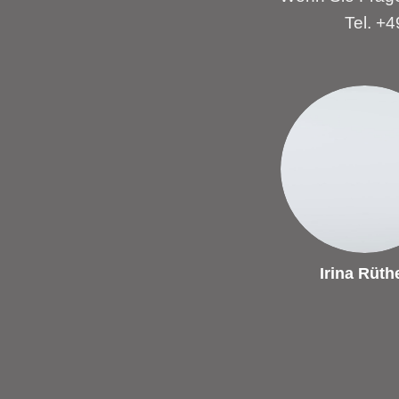
Tel. +
Irina Rüth