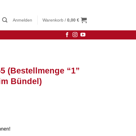
Anmelden
Warenkorb /
0,00
€
55 (Bestellmenge “1”
im Bündel)
hnen!