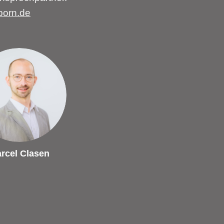
born.de
rcel Clasen