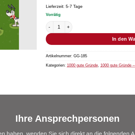
Lieferzeit:
5-7 Tage
Vorrätig
Postkarte Grund Nr. 455 (Bestellmenge "1"
In den W
Artikelnummer:
GG-185
Kategorien:
1000 gute Gründe
,
1000 gute Gründe – 
Ihre Ansprechpersonen
n haben, wenden Sie sich direkt an die folgenden A