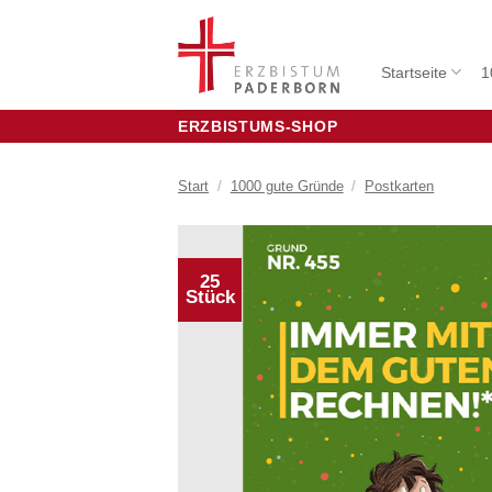
Zum
Inhalt
springen
Startseite
1
ERZBISTUMS-SHOP
Start
/
1000 gute Gründe
/
Postkarten
25
Stück