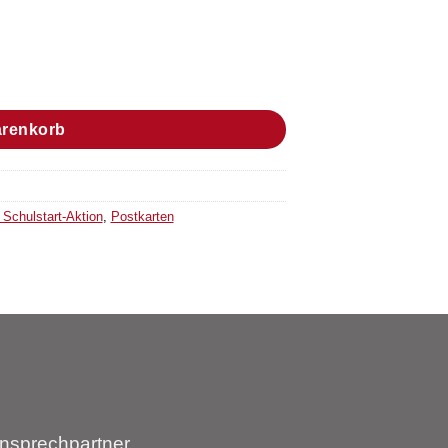
 entsprechen 25 Stück im Bündel) Menge
arenkorb
Schulstart-Aktion
,
Postkarten
nsprechpartner.