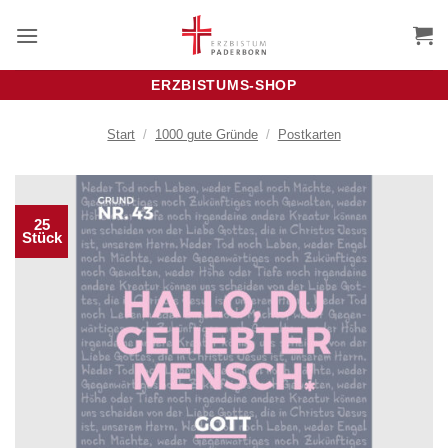
Zum
Inhalt
springen
ERZBISTUMS-SHOP
Start
/
1000 gute Gründe
/
Postkarten
25
Stück