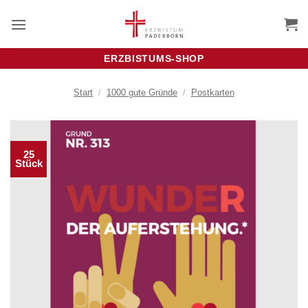
Zum
Inhalt
springen
ERZBISTUMS-SHOP
Start
/
1000 gute Gründe
/
Postkarten
25
Stück