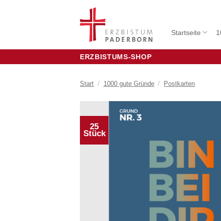
Zum
Inhalt
springen
Startseite
1
ERZBISTUMS-SHOP
Start
/
1000 gute Gründe
/
Postkarten
25
Stück