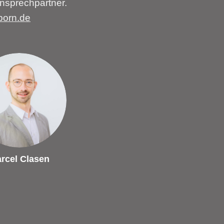
nsprechpartner.
born.de
rcel Clasen