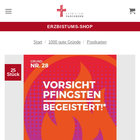
Zum
Inhalt
springen
ERZBISTUMS-SHOP
Start
/
1000 gute Gründe
/
Postkarten
25
Stück