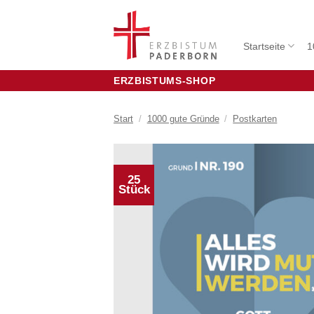
Zum
Inhalt
springen
Startseite
1
ERZBISTUMS-SHOP
Start
/
1000 gute Gründe
/
Postkarten
25
Stück