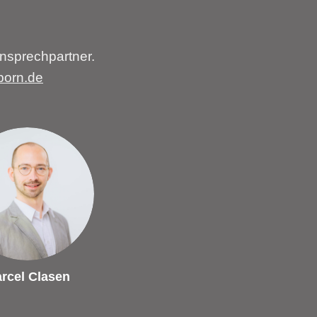
nsprechpartner.
born.de
rcel Clasen