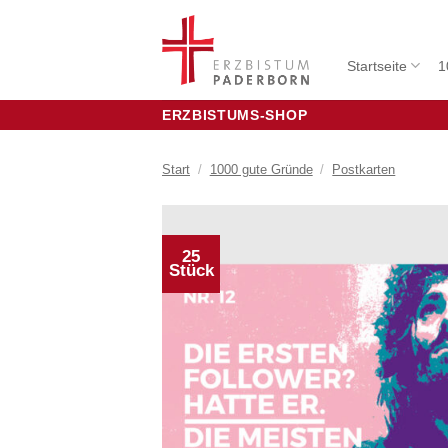
Zum
Inhalt
springen
Startseite
1
ERZBISTUMS-SHOP
Start
/
1000 gute Gründe
/
Postkarten
25
Stück