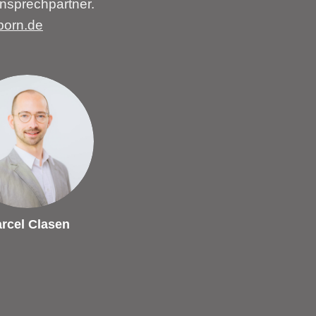
nsprechpartner.
born.de
rcel Clasen