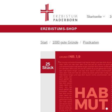
Zum
Inhalt
springen
Startseite
1
ERZBISTUMS-SHOP
Start
/
1000 gute Gründe
/
Postkarten
25
Stück