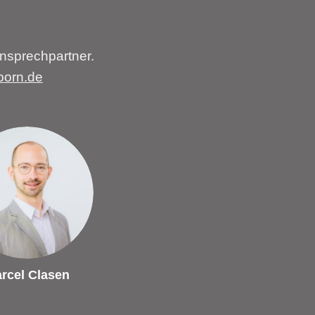
nsprechpartner.
born.de
rcel Clasen