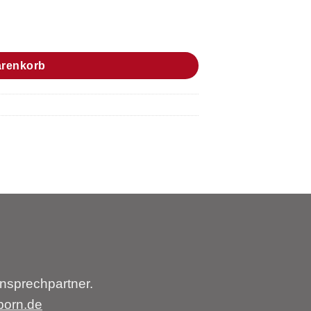
arenkorb
nsprechpartner.
born.de