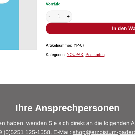
Vorrätig
Postkarte “GOD IS D(E)AD” Menge
In den W
Artikelnummer:
YP-07
Kategorien:
YOUPAX
,
Postkarten
Ihre Ansprechpersonen
n haben, wenden Sie sich direkt an die folgenden A
49 (0)5251 125-1558, E-Mail:
shop@erzbistum-pader