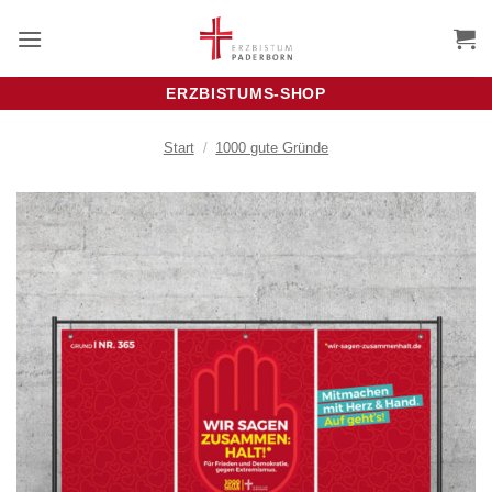
Zum
Inhalt
springen
ERZBISTUMS-SHOP
Start
/
1000 gute Gründe