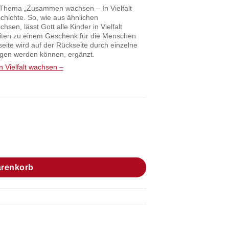
 Thema „Zusammen wachsen – In Vielfalt
hichte. So, wie aus ähnlichen
en, lässt Gott alle Kinder in Vielfalt
iten zu einem Geschenk für die Menschen
ite wird auf der Rückseite durch einzelne
ragen werden können, ergänzt.
n Vielfalt wachsen –
t Blühen!" Menge
arenkorb