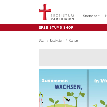
Zum
Inhalt
springen
Startseite
1
ERZBISTUMS-SHOP
Start
/
Erzbistum
/
Karten