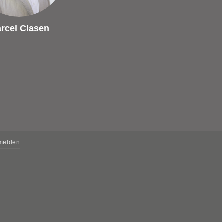
rcel Clasen
 melden