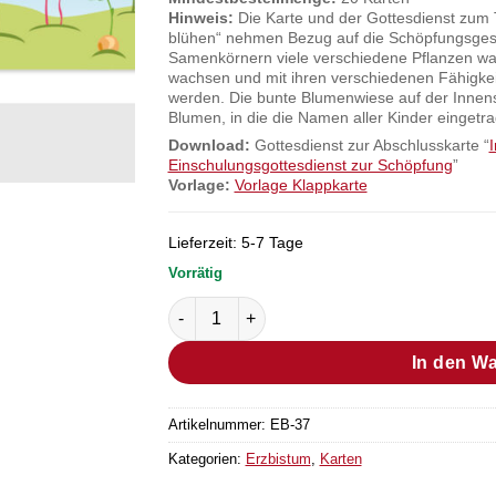
Hinweis:
Die Karte und der Gottesdienst zum
blühen“ nehmen Bezug auf die Schöpfungsgesc
Samenkörnern viele verschiedene Pflanzen wachs
wachsen und mit ihren verschiedenen Fähigke
werden. Die bunte Blumenwiese auf der Innense
Blumen, in die die Namen aller Kinder einget
Download:
Gottesdienst zur Abschlusskarte “
I
Einschulungsgottesdienst zur Schöpfung
”
Vorlage:
Vorlage Klappkarte
Lieferzeit:
5-7 Tage
Vorrätig
Klappkarte "Zusammen Wachsen, in Vielfal
In den W
Artikelnummer:
EB-37
Kategorien:
Erzbistum
,
Karten