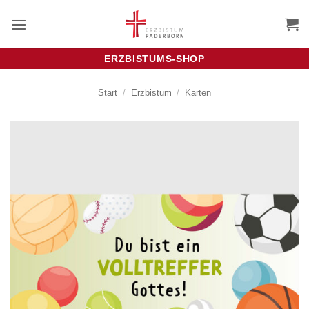
Zum
Inhalt
springen
ERZBISTUMS-SHOP
Start
/
Erzbistum
/
Karten