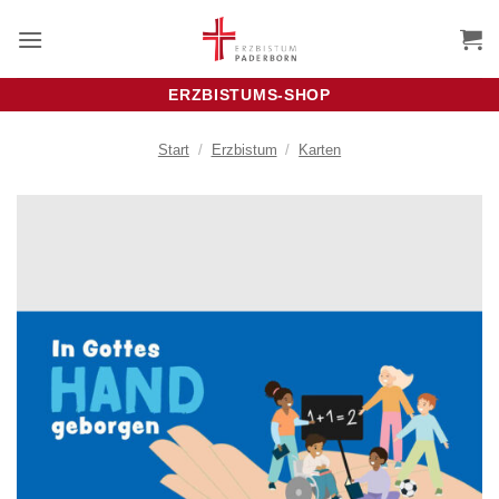
Zum
Inhalt
springen
ERZBISTUMS-SHOP
Start
/
Erzbistum
/
Karten