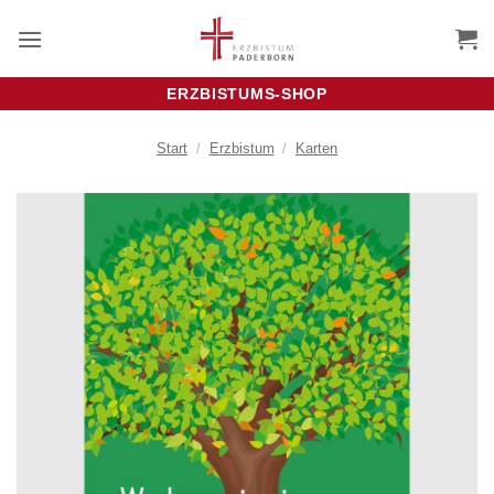
Zum
Inhalt
springen
ERZBISTUMS-SHOP
Start
/
Erzbistum
/
Karten