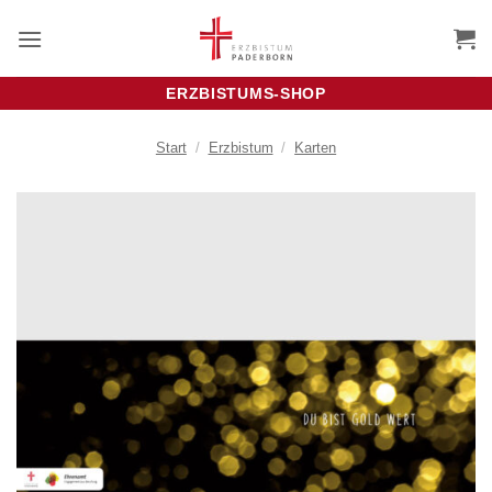
Zum
Inhalt
springen
ERZBISTUMS-SHOP
Start
/
Erzbistum
/
Karten