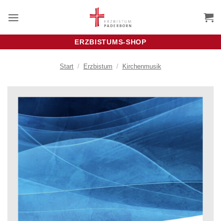
Zum
Inhalt
springen
ERZBISTUMS-SHOP
Start
/
Erzbistum
/
Kirchenmusik