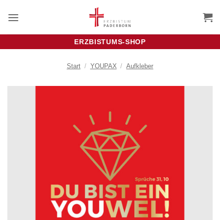
Zum
Inhalt
springen
ERZBISTUMS-SHOP
Start
/
YOUPAX
/
Aufkleber