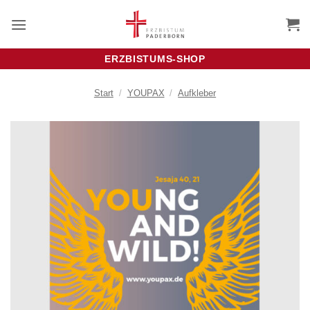
Zum
Inhalt
springen
ERZBISTUMS-SHOP
Start
/
YOUPAX
/
Aufkleber