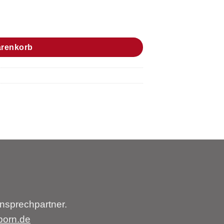
arenkorb
nsprechpartner.
born.de