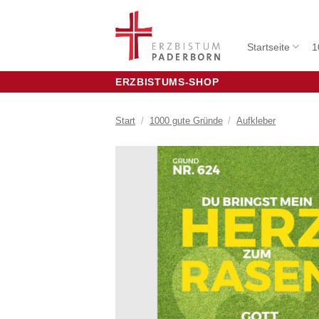
Zum
Inhalt
springen
Startseite
1
ERZBISTUMS-SHOP
Start
/
1000 gute Gründe
/
Aufkleber