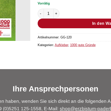
Vorrätig
Aufkleber “Grund Nr. 624” Menge
In den W
Artikelnummer:
GG-120
Kategorien:
Aufkleber
,
1000 gute Gründe
Ihre Ansprechpersonen
n haben, wenden Sie sich direkt an die folgenden A
49 (0)5251 125-1558, E-Mail:
shop@erzbistum-pader