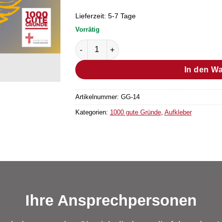
Lieferzeit:
5-7 Tage
Vorrätig
Aufkleber "Grund Nr. 60" Menge
In den W
Artikelnummer:
GG-14
Kategorien:
1000 gute Gründe
,
Aufkleber
Ihre Ansprechpersonen