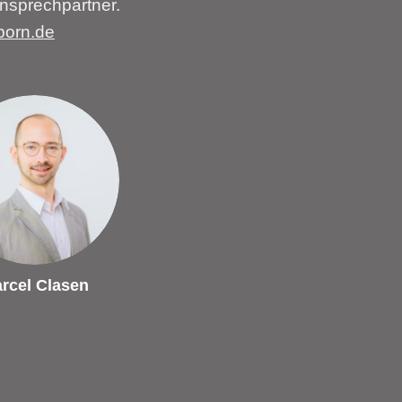
nsprechpartner.
born.de
rcel Clasen