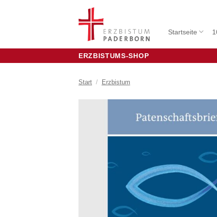
Zum
Inhalt
springen
Startseite
1
ERZBISTUMS-SHOP
Start
/
Erzbistum