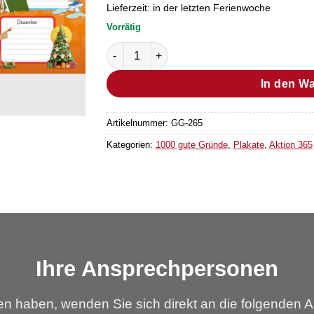
Lieferzeit:
in der letzten Ferienwoche
Vorrätig
Geburtstagskalender „1000 gute Gründe“ 
In den W
Artikelnummer:
GG-265
Kategorien:
1000 gute Gründe
,
Plakate
,
Aktion 365
Ihre Ansprechpersonen
n haben, wenden Sie sich direkt an die folgenden A