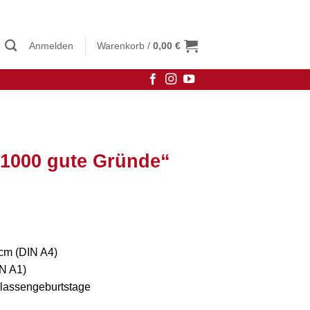
Anmelden
Warenkorb /
0,00
€
„1000 gute Gründe“
cm (DIN A4)
N A1)
lassengeburtstage