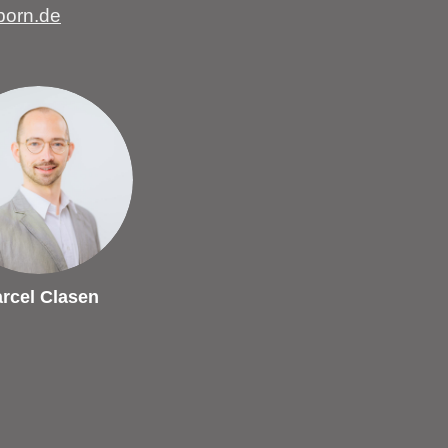
born.de
rcel Clasen