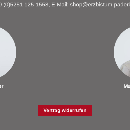
49 (0)5251 125-1558, E-Mail:
shop@erzbistum-pader
er
Ma
Vertrag widerrufen